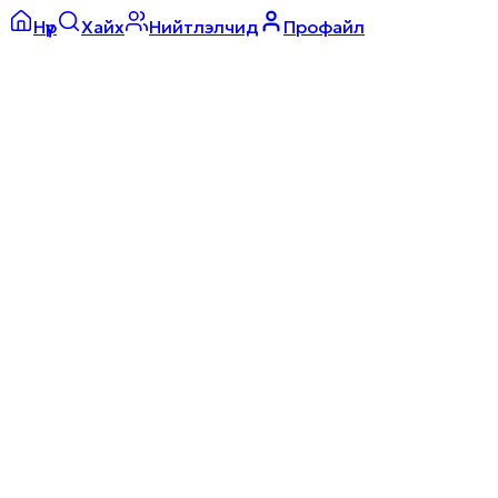
Нүүр
Хайх
Нийтлэлчид
Профайл