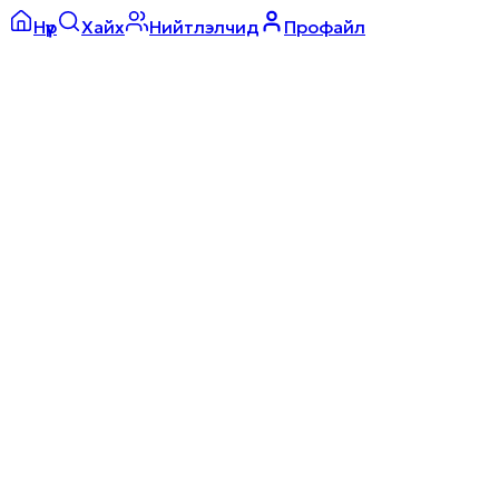
Нүүр
Хайх
Нийтлэлчид
Профайл