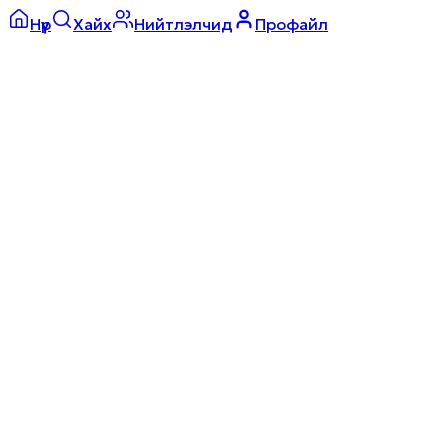
Нүүр
Хайх
Нийтлэлчид
Профайл