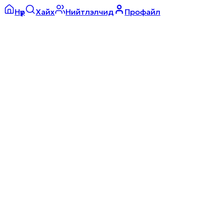
Нүүр
Хайх
Нийтлэлчид
Профайл