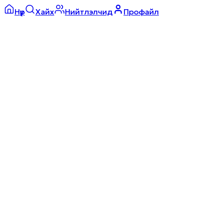
Нүүр
Хайх
Нийтлэлчид
Профайл