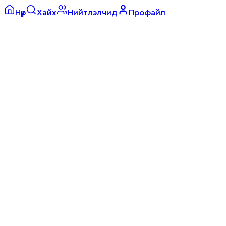
Нүүр
Хайх
Нийтлэлчид
Профайл