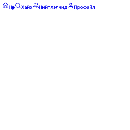
Нүүр
Хайх
Нийтлэлчид
Профайл