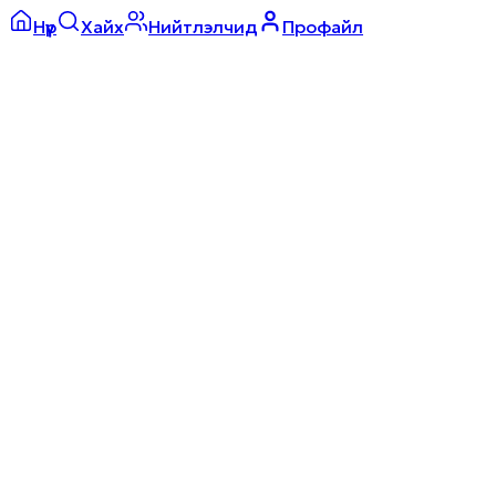
Нүүр
Хайх
Нийтлэлчид
Профайл