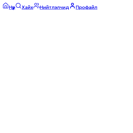
Нүүр
Хайх
Нийтлэлчид
Профайл