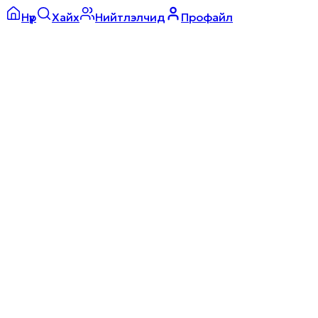
Нүүр
Хайх
Нийтлэлчид
Профайл