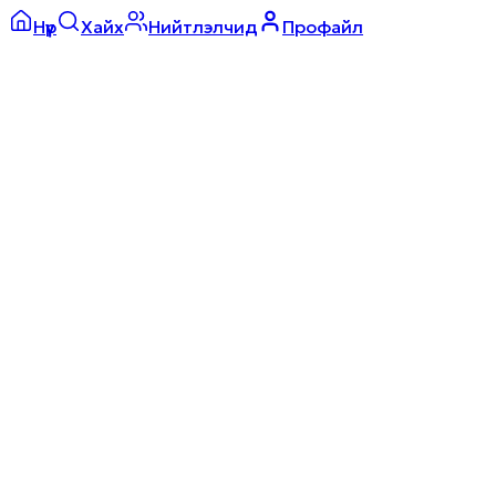
Нүүр
Хайх
Нийтлэлчид
Профайл