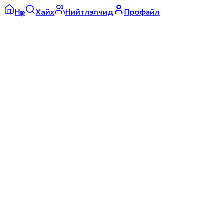
Нүүр
Хайх
Нийтлэлчид
Профайл