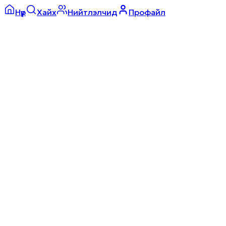
Нүүр
Хайх
Нийтлэлчид
Профайл