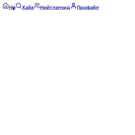
Нүүр
Хайх
Нийтлэлчид
Профайл