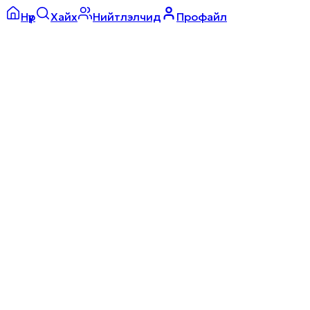
Нүүр
Хайх
Нийтлэлчид
Профайл