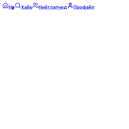
Нүүр
Хайх
Нийтлэлчид
Профайл