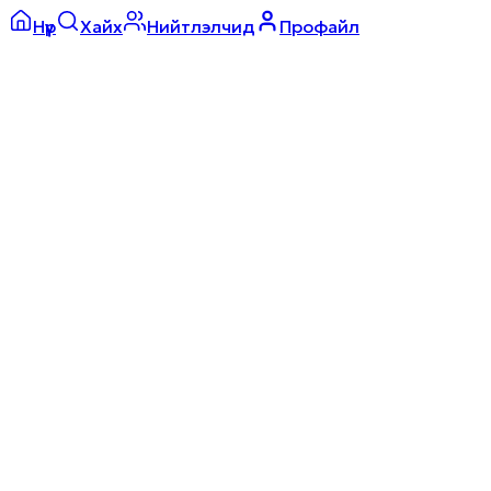
Нүүр
Хайх
Нийтлэлчид
Профайл