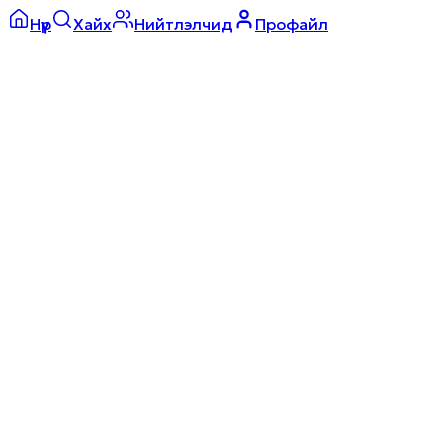
Нүүр
Хайх
Нийтлэлчид
Профайл