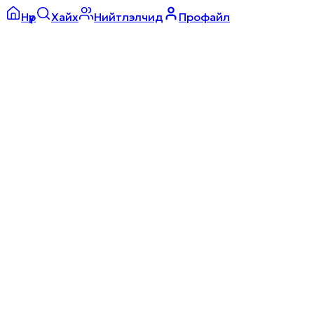
Нүүр
Хайх
Нийтлэлчид
Профайл