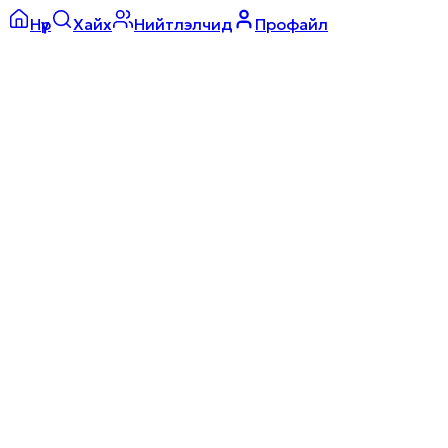
Нүүр
Хайх
Нийтлэлчид
Профайл