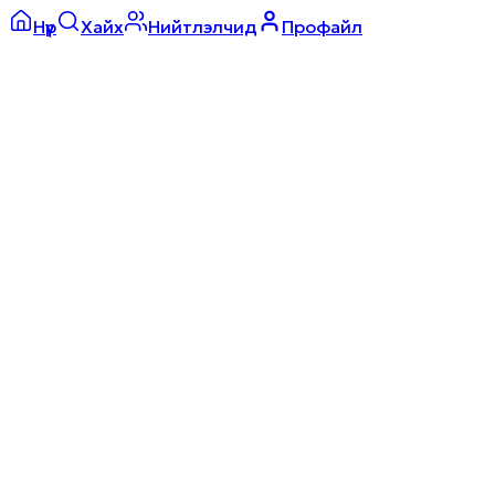
Нүүр
Хайх
Нийтлэлчид
Профайл