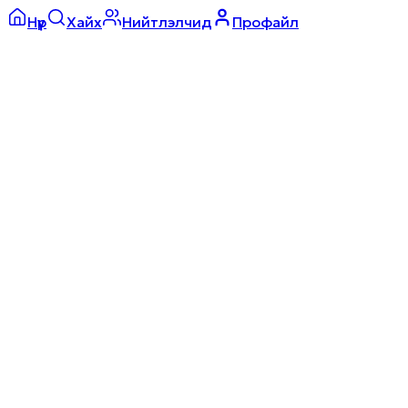
Нүүр
Хайх
Нийтлэлчид
Профайл