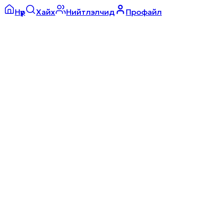
Нүүр
Хайх
Нийтлэлчид
Профайл