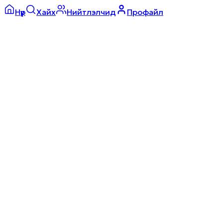
Нүүр
Хайх
Нийтлэлчид
Профайл