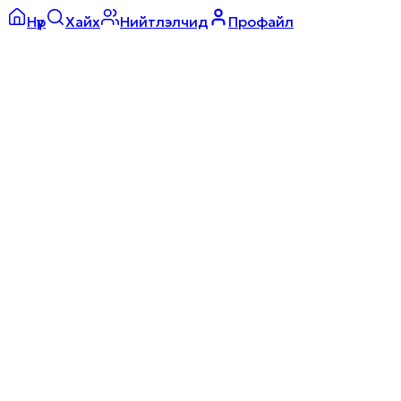
Нүүр
Хайх
Нийтлэлчид
Профайл