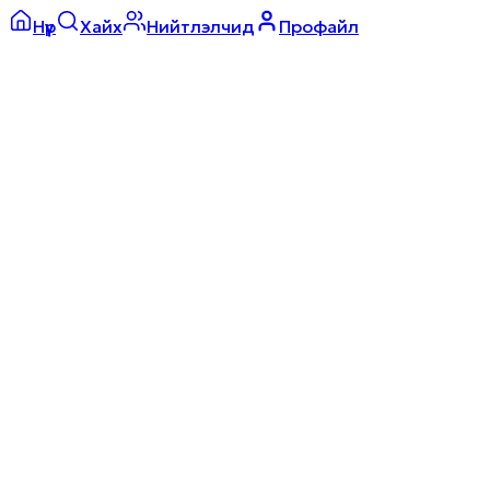
Нүүр
Хайх
Нийтлэлчид
Профайл