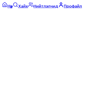
Нүүр
Хайх
Нийтлэлчид
Профайл