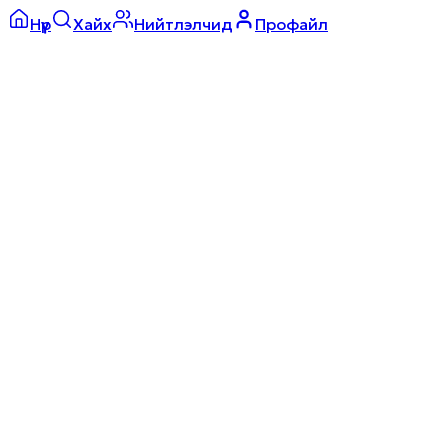
Нүүр
Хайх
Нийтлэлчид
Профайл