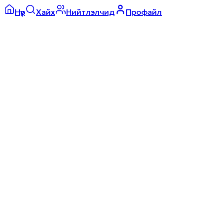
Нүүр
Хайх
Нийтлэлчид
Профайл