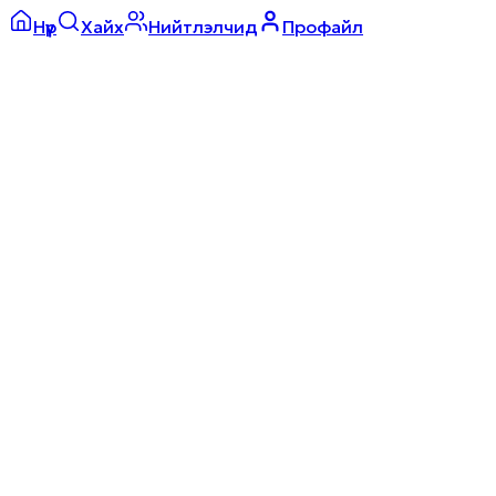
Нүүр
Хайх
Нийтлэлчид
Профайл