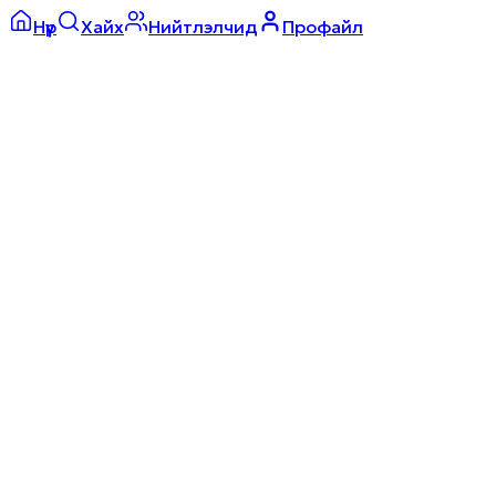
Нүүр
Хайх
Нийтлэлчид
Профайл