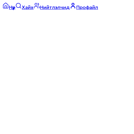
Нүүр
Хайх
Нийтлэлчид
Профайл