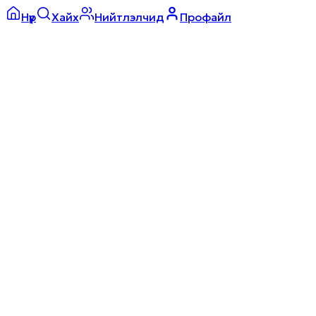
Нүүр
Хайх
Нийтлэлчид
Профайл