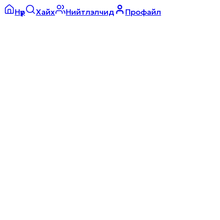
Нүүр
Хайх
Нийтлэлчид
Профайл