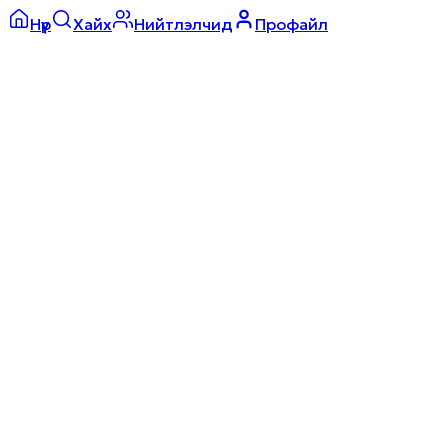
Нүүр
Хайх
Нийтлэлчид
Профайл