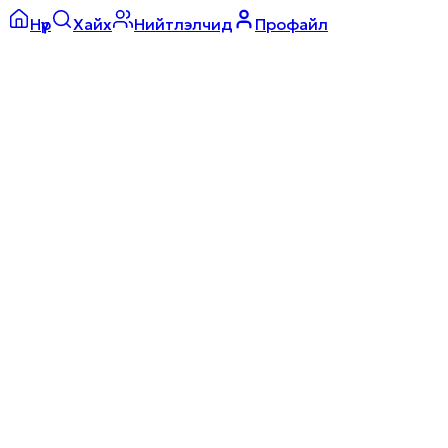
Нүүр
Хайх
Нийтлэлчид
Профайл