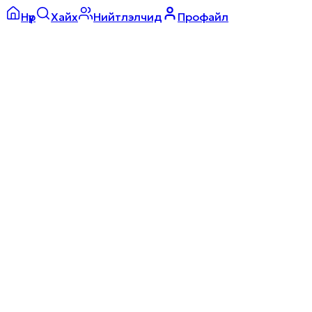
Нүүр
Хайх
Нийтлэлчид
Профайл