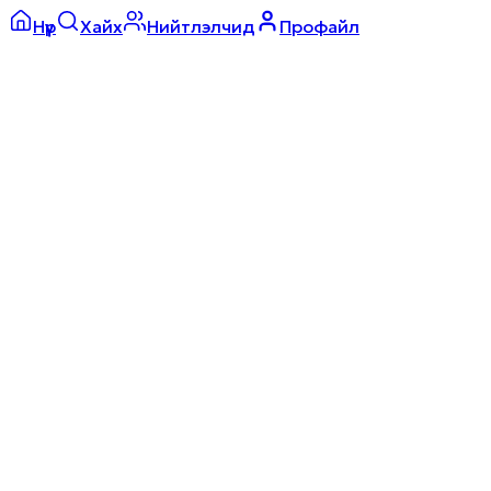
Нүүр
Хайх
Нийтлэлчид
Профайл