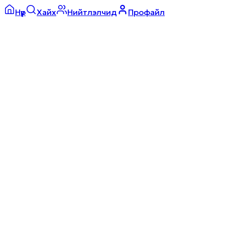
Нүүр
Хайх
Нийтлэлчид
Профайл