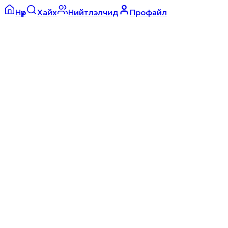
Нүүр
Хайх
Нийтлэлчид
Профайл