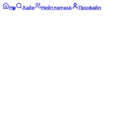
Нүүр
Хайх
Нийтлэлчид
Профайл