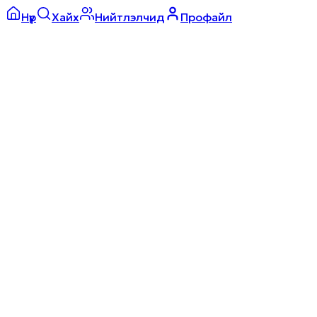
Нүүр
Хайх
Нийтлэлчид
Профайл