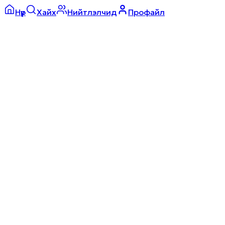
Нүүр
Хайх
Нийтлэлчид
Профайл