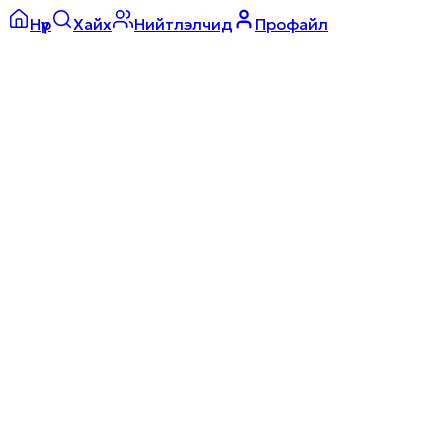
Нүүр
Хайх
Нийтлэлчид
Профайл