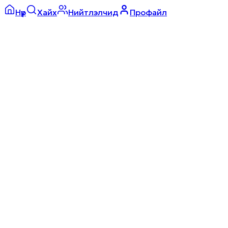
Нүүр
Хайх
Нийтлэлчид
Профайл