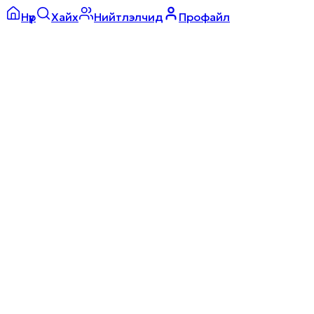
Нүүр
Хайх
Нийтлэлчид
Профайл