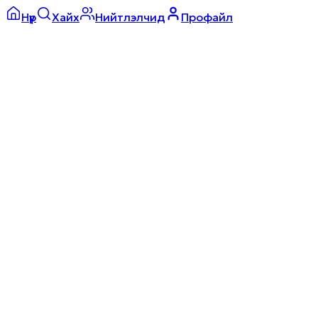
Нүүр
Хайх
Нийтлэлчид
Профайл