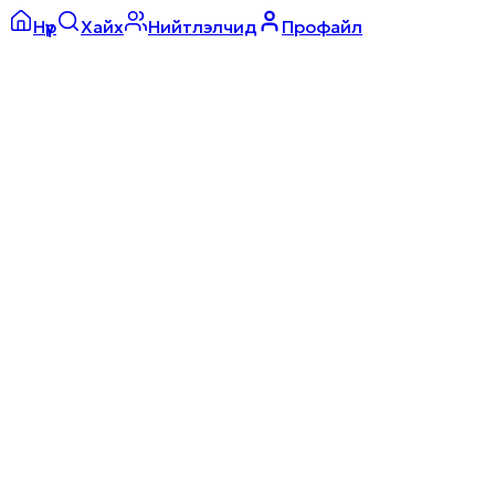
Нүүр
Хайх
Нийтлэлчид
Профайл