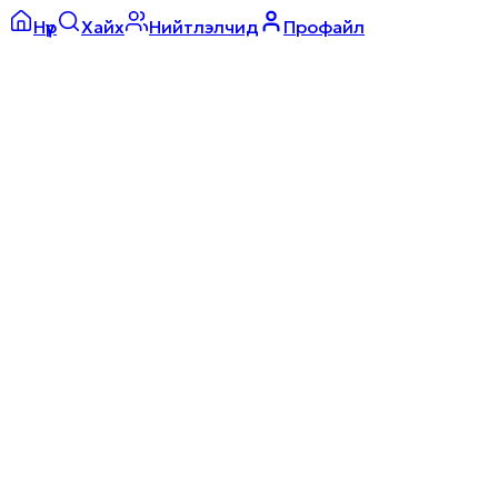
Нүүр
Хайх
Нийтлэлчид
Профайл