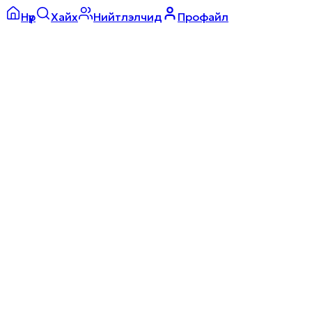
Нүүр
Хайх
Нийтлэлчид
Профайл